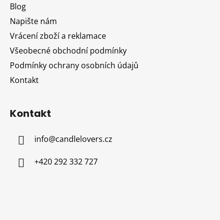
a
Blog
t
Napište nám
í
Vrácení zboží a reklamace
Všeobecné obchodní podmínky
Podmínky ochrany osobních údajů
Kontakt
Kontakt
info
@
candlelovers.cz
+420 292 332 727