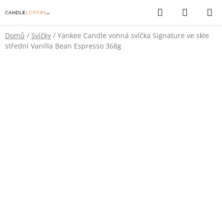
Přejít
Hledat
NÁKUP
na
KOŠÍK
obsah
Domů
/
Svíčky
/
Yankee Candle vonná svíčka Signature ve skle
střední Vanilla Bean Espresso 368g