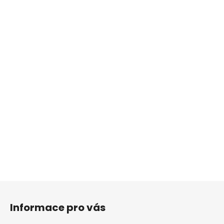
Z
á
Informace pro vás
p