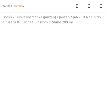
Přejít
Hledat
NÁKUP
na
KOŠÍK
obsah
Domů
/
Tělová kosmetika (Janzen)
/
Janzen
/
JANZEN Náplň do
difuzéru &C Lychee Blossom & Shine 200 ml