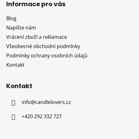
Informace pro vás
p
a
Blog
t
Napište nám
í
Vrácení zboží a reklamace
Všeobecné obchodní podmínky
Podmínky ochrany osobních údajů
Kontakt
Kontakt
info
@
candlelovers.cz
+420 292 332 727