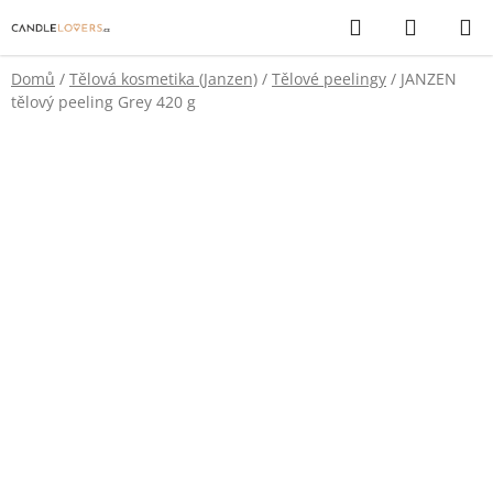
Přejít
Hledat
NÁKUP
na
KOŠÍK
obsah
Domů
/
Tělová kosmetika (Janzen)
/
Tělové peelingy
/
JANZEN
tělový peeling Grey 420 g