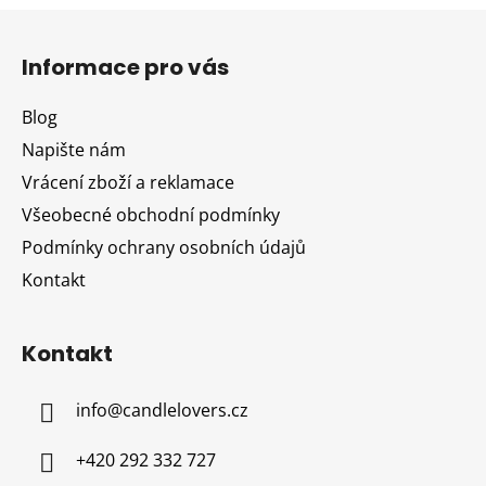
Z
á
Informace pro vás
p
a
Blog
t
Napište nám
í
Vrácení zboží a reklamace
Všeobecné obchodní podmínky
Podmínky ochrany osobních údajů
Kontakt
Kontakt
info
@
candlelovers.cz
+420 292 332 727