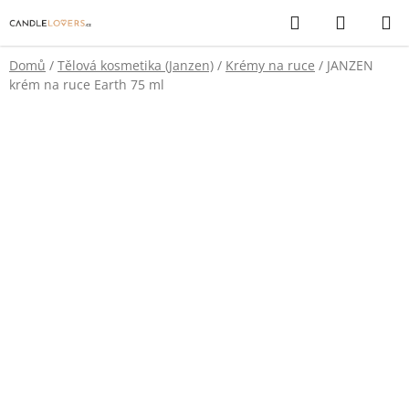
Přejít
Hledat
NÁKUP
na
KOŠÍK
obsah
Domů
/
Tělová kosmetika (Janzen)
/
Krémy na ruce
/
JANZEN
krém na ruce Earth 75 ml