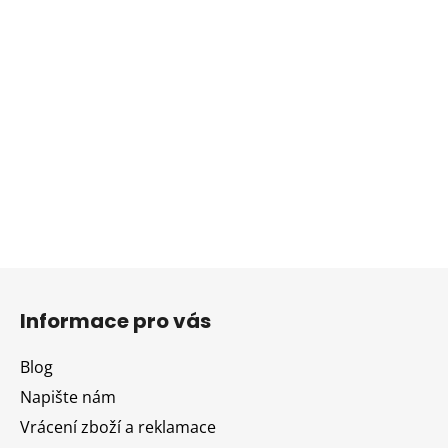
Z
á
Informace pro vás
p
a
Blog
t
Napište nám
í
Vrácení zboží a reklamace