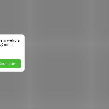
žení webu a
 výkon a
Souhlasím