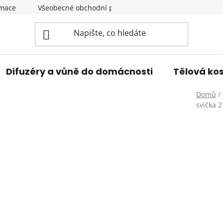
amace
Všeobecné obchodní podmínky
Podmínky ochran
Difuzéry a vůně do domácnosti
Tělová ko
Domů
/
svíčka 2