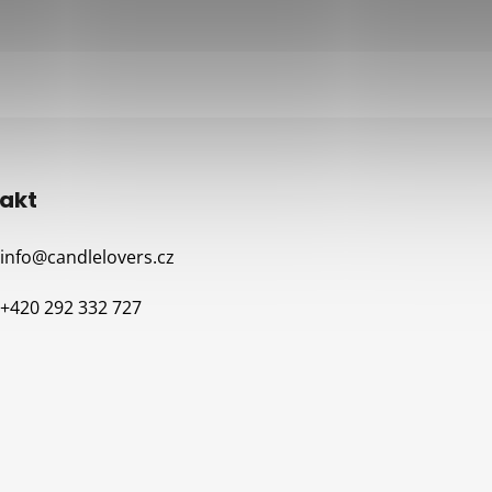
akt
info
@
candlelovers.cz
+420 292 332 727