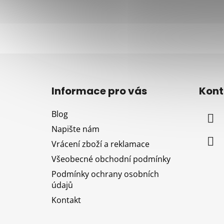
Z
á
Informace pro vás
Kont
p
a
Blog
t
Napište nám
í
Vrácení zboží a reklamace
Všeobecné obchodní podmínky
Podmínky ochrany osobních
údajů
Kontakt