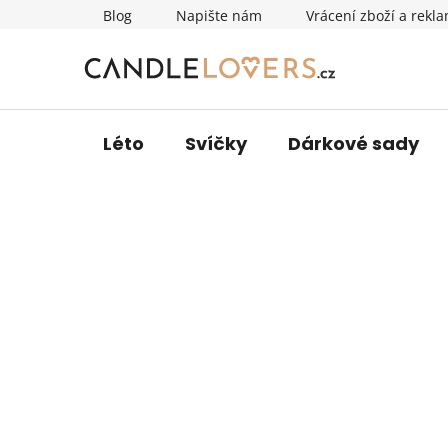
Přejít
Blog
Napište nám
Vrácení zboží a rekl
na
obsah
Léto
Svíčky
Dárkové sady