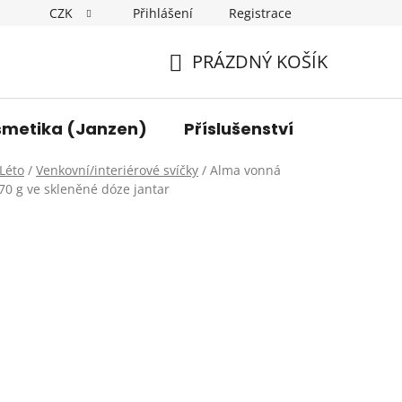
CZK
Přihlášení
Registrace
y osobních údajů
Kontakt
PRÁZDNÝ KOŠÍK
NÁKUPNÍ
KOŠÍK
smetika (Janzen)
Příslušenství
Léto
/
Venkovní/interiérové svíčky
/
Alma vonná
70 g ve skleněné dóze jantar