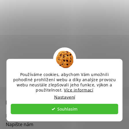
Používáme cookies, abychom Vám umožnili
pohodlné prohlížení webu a díky analýze provozu
webu neustále zlepšovali jeho funkce, výkon a
Z
použitelnost.
Více informací
á
Nastavení
Informace pro vás
p
Souhlasím
a
Blog
t
Napište nám
í