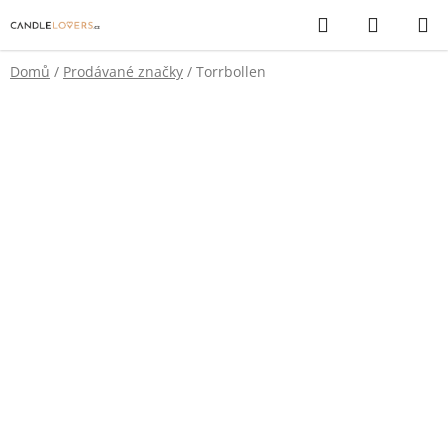
Přejít
Hledat
NÁKUP
na
KOŠÍK
obsah
Domů
/
Prodávané značky
/
Torrbollen