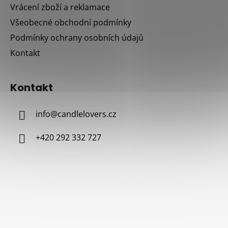
Vrácení zboží a reklamace
Všeobecné obchodní podmínky
Podmínky ochrany osobních údajů
Kontakt
Kontakt
info
@
candlelovers.cz
+420 292 332 727