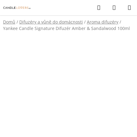
Přejít
Hledat
NÁKUP
na
KOŠÍK
obsah
Domů
/
Difuzéry a vůně do domácnosti
/
Aroma difuzéry
/
Yankee Candle Signature Difuzér Amber & Sandalwood 100ml