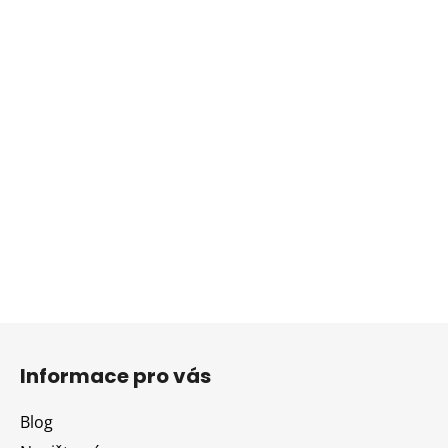
Z
á
Informace pro vás
p
a
Blog
t