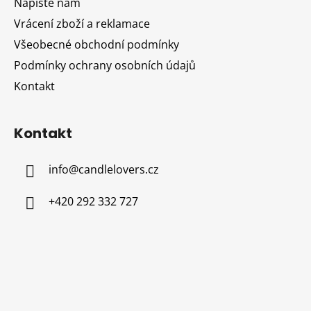
Napište nám
í
Vrácení zboží a reklamace
Všeobecné obchodní podmínky
Podmínky ochrany osobních údajů
Kontakt
Kontakt
info
@
candlelovers.cz
+420 292 332 727