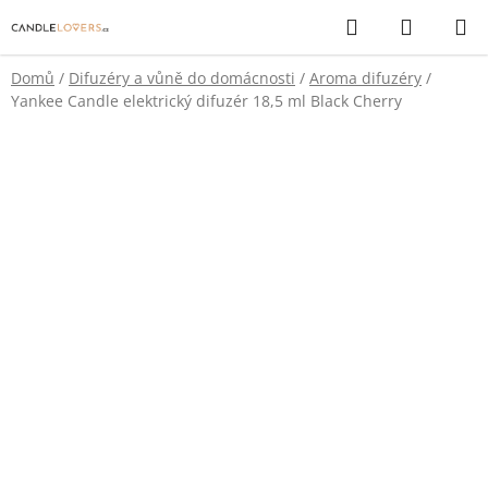
Přejít
Hledat
NÁKUP
na
KOŠÍK
obsah
Domů
/
Difuzéry a vůně do domácnosti
/
Aroma difuzéry
/
Yankee Candle elektrický difuzér 18,5 ml Black Cherry