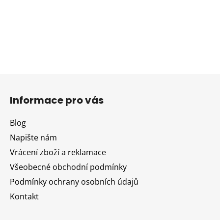
Z
á
Informace pro vás
p
a
Blog
t
Napište nám
í
Vrácení zboží a reklamace
Všeobecné obchodní podmínky
Podmínky ochrany osobních údajů
Kontakt