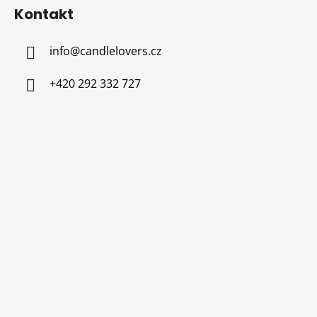
Kontakt
info
@
candlelovers.cz
+420 292 332 727