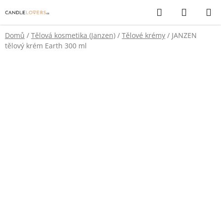
Přejít
Hledat
NÁKUP
na
KOŠÍK
obsah
Domů
/
Tělová kosmetika (Janzen)
/
Tělové krémy
/
JANZEN
tělový krém Earth 300 ml