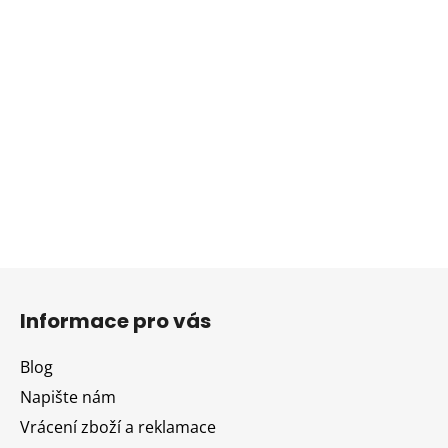
Z
á
Informace pro vás
p
a
Blog
t
Napište nám
í
Vrácení zboží a reklamace