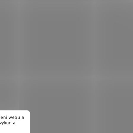
žení webu a
 výkon a