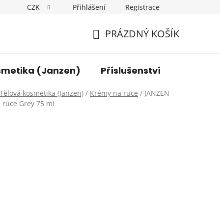
CZK
Přihlášení
Registrace
y osobních údajů
Kontakt
PRÁZDNÝ KOŠÍK
NÁKUPNÍ
KOŠÍK
smetika (Janzen)
Příslušenství
Tělová kosmetika (Janzen)
/
Krémy na ruce
/
JANZEN
 ruce Grey 75 ml