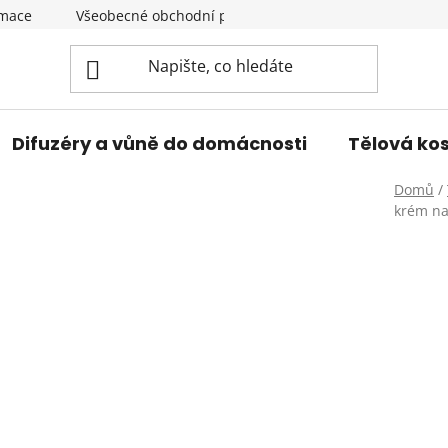
amace
Všeobecné obchodní podmínky
Podmínky ochran
Difuzéry a vůně do domácnosti
Tělová ko
Domů
/
krém na