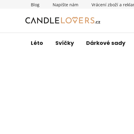
Přejít
Blog
Napište nám
Vrácení zboží a rekl
na
obsah
Léto
Svíčky
Dárkové sady