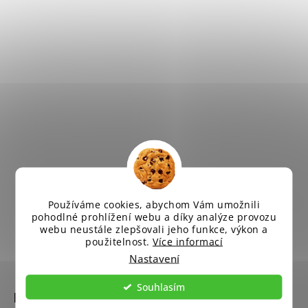
Používáme cookies, abychom Vám umožnili
pohodlné prohlížení webu a díky analýze provozu
webu neustále zlepšovali jeho funkce, výkon a
použitelnost.
Více informací
Nastavení
Z
á
Souhlasím
Informace pro vás
p