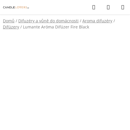
Přejít
Hledat
NÁKUP
na
KOŠÍK
obsah
Domů
/
Difuzéry a vůně do domácnosti
/
Aroma difuzéry
/
Difúzery
/
Lumante Aróma Difúzer Fire Black