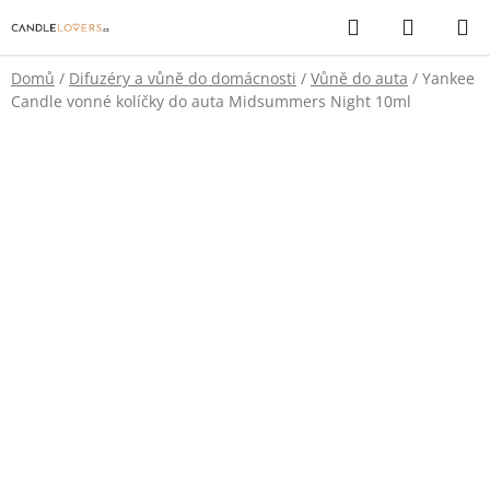
Přejít
Hledat
NÁKUP
na
KOŠÍK
obsah
Domů
/
Difuzéry a vůně do domácnosti
/
Vůně do auta
/
Yankee
Candle vonné kolíčky do auta Midsummers Night 10ml