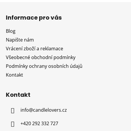
Z
á
Informace pro vás
p
a
Blog
t
Napište nám
í
Vrácení zboží a reklamace
Všeobecné obchodní podmínky
Podmínky ochrany osobních údajů
Kontakt
Kontakt
info
@
candlelovers.cz
+420 292 332 727