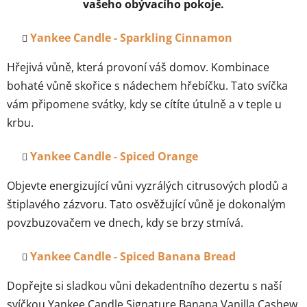
vašeho obývacího pokoje.
Yankee Candle - Sparkling Cinnamon
Hřejivá vůně, která provoní váš domov. Kombinace
bohaté vůně skořice s nádechem hřebíčku. Tato svíčka
vám připomene svátky, kdy se cítíte útulně a v teple u
krbu.
Yankee Candle - Spiced Orange
Objevte energizující vůni vyzrálých citrusových plodů a
štiplavého zázvoru. Tato osvěžující vůně je dokonalým
povzbuzovačem ve dnech, kdy se brzy stmívá.
Yankee Candle - Spiced Banana Bread
Dopřejte si sladkou vůni dekadentního dezertu s naší
svíčkou Yankee Candle Signature Banana Vanilla Cashew