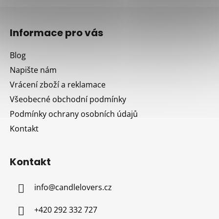
Z
á
Informace pro vás
p
a
Blog
t
Napište nám
í
Vrácení zboží a reklamace
Všeobecné obchodní podmínky
Podmínky ochrany osobních údajů
Kontakt
Kontakt
info
@
candlelovers.cz
+420 292 332 727