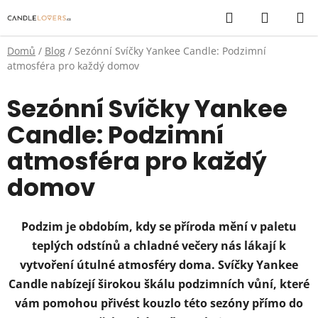
Přejít
Hledat
NÁKUP
na
KOŠÍK
obsah
Domů
/
Blog
/
Sezónní Svíčky Yankee Candle: Podzimní
atmosféra pro každý domov
Sezónní Svíčky Yankee
Candle: Podzimní
atmosféra pro každý
domov
Podzim je obdobím, kdy se příroda mění v paletu
teplých odstínů a chladné večery nás lákají k
vytvoření útulné atmosféry doma. Svíčky Yankee
Candle nabízejí širokou škálu podzimních vůní, které
vám pomohou přivést kouzlo této sezóny přímo do