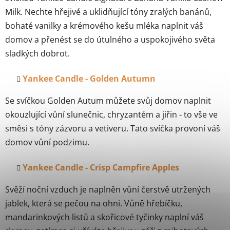
Milk. Nechte hřejivé a uklidňující tóny zralých banánů,
bohaté vanilky a krémového kešu mléka naplnit váš
domov a přenést se do útulného a uspokojivého světa
sladkých dobrot.
Yankee Candle - Golden Autumn
Se svíčkou Golden Autum můžete svůj domov naplnit
okouzlující vůní slunečnic, chryzantém a jiřin - to vše ve
směsi s tóny zázvoru a vetiveru. Tato svíčka provoní váš
domov vůní podzimu.
Yankee Candle - Crisp Campfire Apples
Svěží noční vzduch je naplněn vůní čerstvě utržených
jablek, která se pečou na ohni. Vůně hřebíčku,
mandarinkových listů a skořicové tyčinky naplní váš