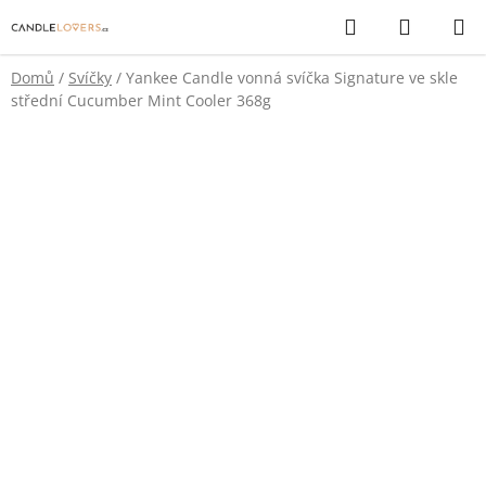
Přejít
Hledat
NÁKUP
na
KOŠÍK
obsah
Domů
/
Svíčky
/
Yankee Candle vonná svíčka Signature ve skle
střední Cucumber Mint Cooler 368g