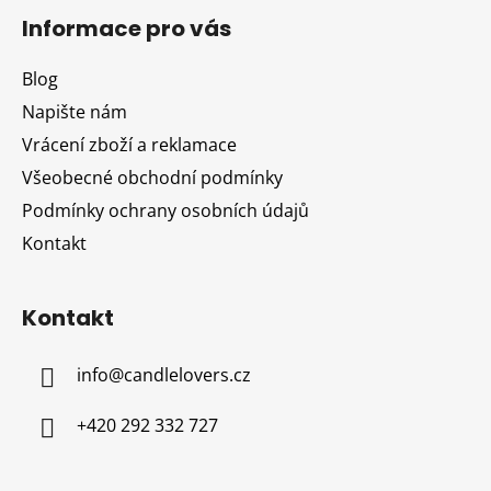
á
Informace pro vás
p
a
Blog
t
Napište nám
í
Vrácení zboží a reklamace
Všeobecné obchodní podmínky
Podmínky ochrany osobních údajů
Kontakt
Kontakt
info
@
candlelovers.cz
+420 292 332 727